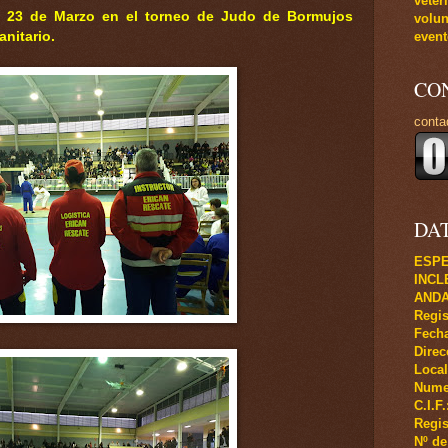
veter
 23 de Marzo en el torneo de Judo de Bormujos
volun
event
nitario.
CO
conta
DA
ESPE
INCL
ANDA
Regis
Fecha
Direc
Local
Numer
C.I.F
Regis
Nº de