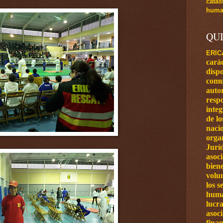
catás
human
QU
ERIC
carác
dispo
comu
autor
respo
inte
de l
naci
orga
Jurí
asoci
bien
volun
los s
huma
lucra
asoc
finan