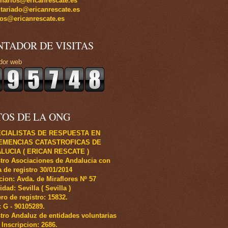
inarios@ericanrescate.es
tariado@ericanrescate.es
os@ericanrescate.es
NTADOR DE VISITAS
dor web
TOS DE LA ONG
CIALISTAS DE RESPUESTA EN
EMENCIAS CATASTROFICAS DE
LUCIA ( ERICAN RESCATE )
tro Asociaciones de Andalucia con
 de registro 30/01/2014
cion: Avda. de Miraflores Nº 57
idad: Sevilla ( Sevilla )
o de registro: 15832.
.: G - 90105289.
tro Andaluz de entidades voluntarias
 Inscripcion: 2686.