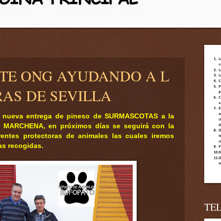
ATE ONG AYUDANDO A L
AS DE SEVILLA
 nueva entrega de pineso de SURMASCOTAS a la
ARCHENA, en próximos días se seguirá con la
rentes protectoras de animales las cuales iremos
as recogidas.
TE