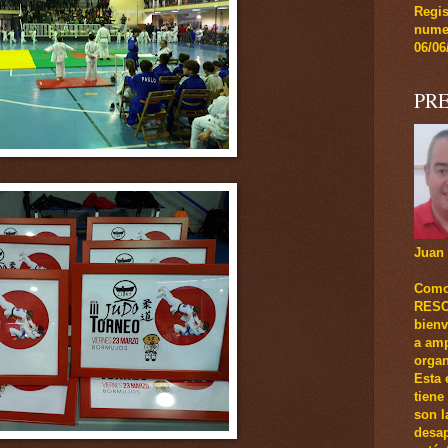
Regi
numer
06/06
PR
Juan 
Como
RESCA
bienv
a amp
organ
Esta 
tiene
son l
desap