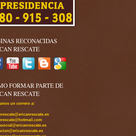
GINAS RECONACIDAS
ICAN RESCATE
MO FORMAR PARTE DE
ICAN RESCATE
nos un correro a:
nrescate@ericanrescate.es
anrescate@hotmail.com
social@ericanrescate.es
cion@ericanrescate.es