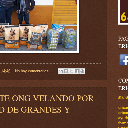
PA
ER
n
14:46
No hay comentarios:
CO
ER
ATE ONG VELANDO POR
Manda
D DE GRANDES Y
e
rica
eric
ayuda
forma