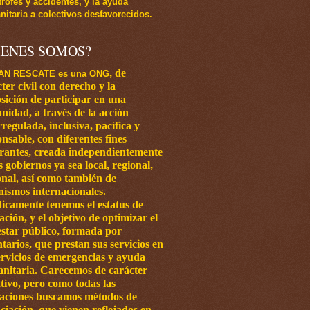
trofes y accidentes, y la ayuda
itaria a colectivos desfavorecidos.
IENES SOMOS?
,
de
AN RESCATE es una ONG
ter civil con
derecho y la
sición de participar en una
nidad, a través de la acción
regulada, inclusiva, pacífica y
nsable, con diferentes fines
grantes, creada independientemente
os
gobiernos ya sea local, regional,
onal, así como también de
nismos internacionales.
dicamente tenemos el estatus de
ación, y el objetivo de optimizar el
estar público, formada por
tarios, que prestan sus servicios en
ervicios de emergencias y ayuda
nitaria.
Carecemos de carácter
tivo, pero como todas las
iaciones buscamos métodos de
ciación, que vienen reflejados en