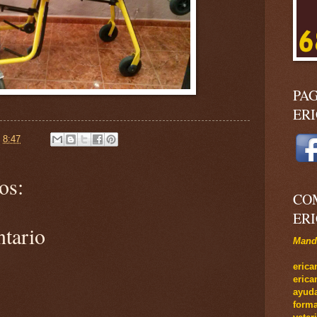
PA
ER
n
8:47
os:
CO
ER
ntario
Manda
e
rica
eric
ayuda
forma