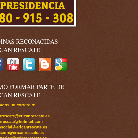
GINAS RECONACIDAS
ICAN RESCATE
MO FORMAR PARTE DE
ICAN RESCATE
nos un correro a:
nrescate@ericanrescate.es
anrescate@hotmail.com
social@ericanrescate.es
cion@ericanrescate.es