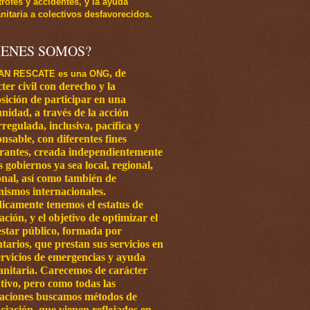
trofes y accidentes, y la ayuda
itaria a colectivos desfavorecidos.
IENES SOMOS?
,
de
AN RESCATE es una ONG
ter civil con
derecho y la
sición de participar en una
nidad, a través de la acción
regulada, inclusiva, pacífica y
nsable, con diferentes fines
grantes, creada independientemente
os
gobiernos ya sea local, regional,
onal, así como también de
nismos internacionales.
dicamente tenemos el estatus de
ación, y el objetivo de optimizar el
estar público, formada por
tarios, que prestan sus servicios en
ervicios de emergencias y ayuda
nitaria.
Carecemos de carácter
tivo, pero como todas las
iaciones buscamos métodos de
ciación, que vienen reflejados en