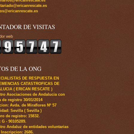
inarios@ericanrescate.es
tariado@ericanrescate.es
os@ericanrescate.es
NTADOR DE VISITAS
dor web
TOS DE LA ONG
CIALISTAS DE RESPUESTA EN
EMENCIAS CATASTROFICAS DE
LUCIA ( ERICAN RESCATE )
tro Asociaciones de Andalucia con
 de registro 30/01/2014
cion: Avda. de Miraflores Nº 57
idad: Sevilla ( Sevilla )
o de registro: 15832.
.: G - 90105289.
tro Andaluz de entidades voluntarias
 Inscripcion: 2686.