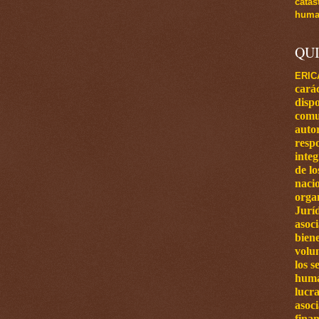
catás
human
QU
ERIC
carác
dispo
comu
autor
respo
inte
de l
naci
orga
Jurí
asoci
bien
volun
los s
huma
lucra
asoc
finan