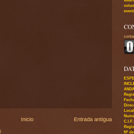
veter
volun
event
CO
conta
DA
ESPE
INCL
ANDA
Regis
Fecha
Direc
Local
Numer
Inicio
Entrada antigua
C.I.F
Regis
)
Nº de