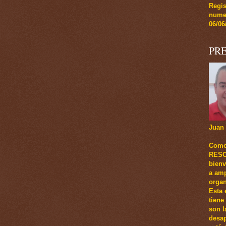
Regi
numer
06/06
PR
Juan 
Como
RESCA
bienv
a amp
organ
Esta 
tiene
son l
desap